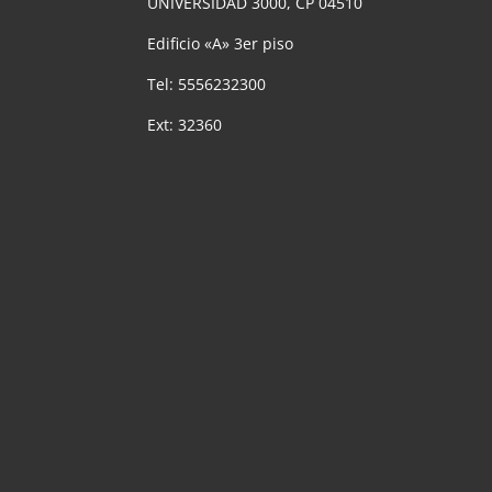
UNIVERSIDAD 3000, CP 04510
Edificio «A» 3er piso
Tel: 5556232300
Ext: 32360